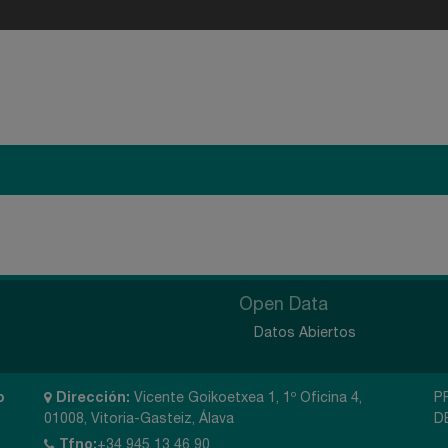
Open Data
Datos Abiertos
o
Dirección:
Vicente Goikoetxea 1, 1º Oficina 4,
P
01008, Vitoria-Gasteiz, Álava
D
Tfno:
+34 945 13 46 90